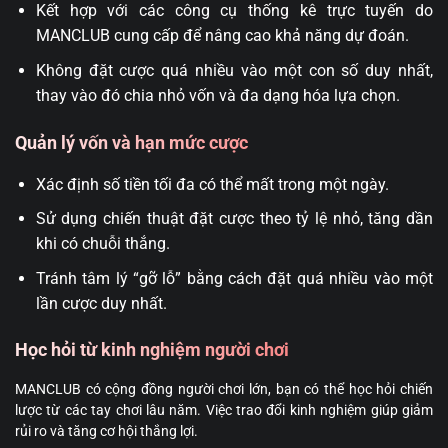
Kết hợp với các công cụ thống kê trực tuyến do
MANCLUB cung cấp để nâng cao khả năng dự đoán.
Không đặt cược quá nhiều vào một con số duy nhất,
thay vào đó chia nhỏ vốn và đa dạng hóa lựa chọn.
Quản lý vốn và hạn mức cược
Xác định số tiền tối đa có thể mất trong một ngày.
Sử dụng chiến thuật đặt cược theo tỷ lệ nhỏ, tăng dần
khi có chuỗi thắng.
Tránh tâm lý “gỡ lỗ” bằng cách đặt quá nhiều vào một
lần cược duy nhất.
Học hỏi từ kinh nghiệm người chơi
MANCLUB có cộng đồng người chơi lớn, bạn có thể học hỏi chiến
lược từ các tay chơi lâu năm. Việc trao đổi kinh nghiệm giúp giảm
rủi ro và tăng cơ hội thắng lợi.