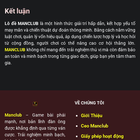
Kết luận
Lô đề MANCLUB
là một hình thức giải trí hấp dẫn, kết hợp yếu tố
may mắn và chiến thuật dự đoán thông minh. Bằng cách nắm vững
luật chơi, quản lý vốn hiệu quả, áp dụng chiến lược hợp lý và học hỏi
từ cộng đồng, người chơi có thể nâng cao cơ hội thắng lớn.
MANCLUB
không chỉ mang đến trải nghiệm thú vị mà còn đảm bảo
an toàn và minh bạch trong từng giao dịch, giúp bạn yên tâm tham
gia.
VỀ CHÚNG TÔI
Manclub
– Game bài phái
Giới Thiệu
mạnh, nơi bản lĩnh đàn ông
Ceo
Manclub
được khẳng định qua từng ván
cược. Trải nghiệm minh bạch,
Giấy phép hoạt động