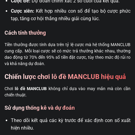
Cược đề:
Dự đoán chính xác 2 số cuối của kết quả.
Cược xiên:
Kết hợp nhiều con số để tạo bộ cược phức
tạp, tăng cơ hội thắng nhiều giải cùng lúc.
Cách tính thưởng
Tiền thưởng được tính dựa trên tỷ lệ cược mà hệ thống MANCLUB
cung cấp. Mỗi loại cược sẽ có mức trả thưởng khác nhau, thường
dao động từ 70% đến 95% số tiền đặt cược, tùy theo mức độ rủi ro
và khả năng dự đoán.
Chiến lược chơi lô đề MANCLUB hiệu quả
Chơi
lô đề MANCLUB
không chỉ dựa vào may mắn mà còn cần
chiến thuật.
Sử dụng thống kê và dự đoán
Theo dõi kết quả các kỳ trước để xác định con số xuất
hiện nhiều.