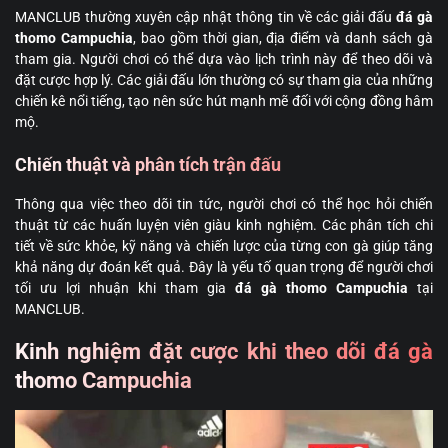
MANCLUB thường xuyên cập nhật thông tin về các giải đấu
đá gà
thomo Campuchia
, bao gồm thời gian, địa điểm và danh sách gà
tham gia. Người chơi có thể dựa vào lịch trình này để theo dõi và
đặt cược hợp lý. Các giải đấu lớn thường có sự tham gia của những
chiến kê nổi tiếng, tạo nên sức hút mạnh mẽ đối với cộng đồng hâm
mộ.
Chiến thuật và phân tích trận đấu
Thông qua việc theo dõi tin tức, người chơi có thể học hỏi chiến
thuật từ các huấn luyện viên giàu kinh nghiệm. Các phân tích chi
tiết về sức khỏe, kỹ năng và chiến lược của từng con gà giúp tăng
khả năng dự đoán kết quả. Đây là yếu tố quan trọng để người chơi
tối ưu lợi nhuận khi tham gia
đá gà thomo Campuchia
tại
MANCLUB.
Kinh nghiệm đặt cược khi theo dõi đá gà
thomo Campuchia