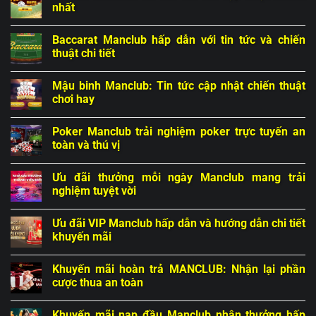
nhất
Baccarat Manclub hấp dẫn với tin tức và chiến
thuật chi tiết
Mậu binh Manclub: Tin tức cập nhật chiến thuật
chơi hay
Poker Manclub trải nghiệm poker trực tuyến an
toàn và thú vị
Ưu đãi thưởng mỗi ngày Manclub mang trải
nghiệm tuyệt vời
Ưu đãi VIP Manclub hấp dẫn và hướng dẫn chi tiết
khuyến mãi
Khuyến mãi hoàn trả MANCLUB: Nhận lại phần
cược thua an toàn
Khuyến mãi nạp đầu Manclub nhận thưởng hấp