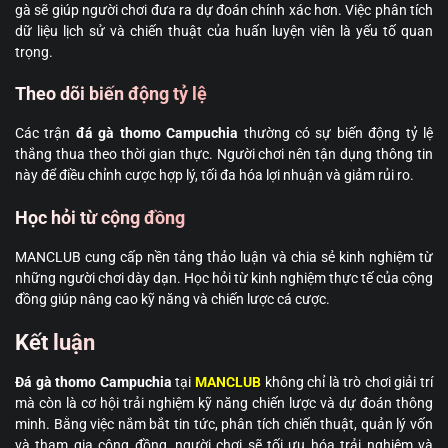
gà sẽ giúp người chơi đưa ra dự đoán chính xác hơn. Việc phân tích
dữ liệu lịch sử và chiến thuật của huấn luyện viên là yếu tố quan
trọng.
Theo dõi biến động tỷ lệ
Các trận
đá gà thomo Campuchia
thường có sự biến động tỷ lệ
thắng thua theo thời gian thực. Người chơi nên tận dụng thông tin
này để điều chỉnh cược hợp lý, tối đa hóa lợi nhuận và giảm rủi ro.
Học hỏi từ cộng đồng
MANCLUB cung cấp nền tảng thảo luận và chia sẻ kinh nghiệm từ
những người chơi dày dạn. Học hỏi từ kinh nghiệm thực tế của cộng
đồng giúp nâng cao kỹ năng và chiến lược cá cược.
Kết luận
Đá gà thomo Campuchia
tại
MANCLUB
không chỉ là trò chơi giải trí
mà còn là cơ hội trải nghiệm kỹ năng chiến lược và dự đoán thông
minh. Bằng việc nắm bắt tin tức, phân tích chiến thuật, quản lý vốn
và tham gia cộng đồng, người chơi sẽ tối ưu hóa trải nghiệm và