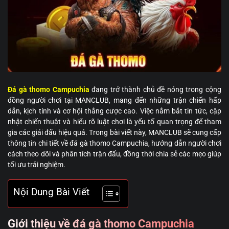
Đá gà thomo Campuchia
đang trở thành chủ đề nóng trong cộng
đồng người chơi tại MANCLUB, mang đến những trận chiến hấp
dẫn, kịch tính và cơ hội thắng cược cao. Việc nắm bắt tin tức, cập
nhật chiến thuật và hiểu rõ luật chơi là yếu tố quan trọng để tham
gia các giải đấu hiệu quả. Trong bài viết này, MANCLUB sẽ cung cấp
thông tin chi tiết về đá gà thomo Campuchia, hướng dẫn người chơi
cách theo dõi và phân tích trận đấu, đồng thời chia sẻ các mẹo giúp
tối ưu trải nghiệm.
Nội Dung Bài Viết
Giới thiệu về đá gà thomo Campuchia