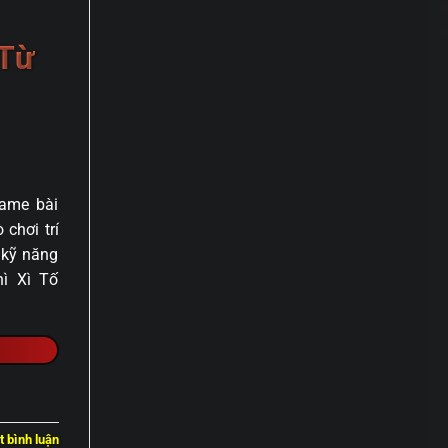
 Từ
game bài
chơi trí
 kỹ năng
hì Xì Tố
t bình luận