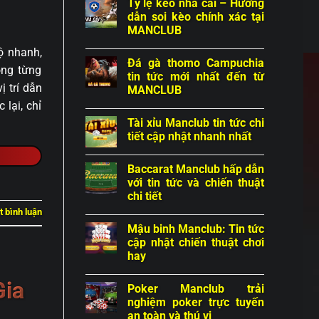
Tỷ lệ kèo nhà cái – Hướng
dẫn soi kèo chính xác tại
MANCLUB
ộ nhanh,
Đá gà thomo Campuchia
ong từng
tin tức mới nhất đến từ
ị trí dẫn
MANCLUB
 lại, chỉ
Tài xỉu Manclub tin tức chi
tiết cập nhật nhanh nhất
Baccarat Manclub hấp dẫn
với tin tức và chiến thuật
chi tiết
t bình luận
Mậu binh Manclub: Tin tức
cập nhật chiến thuật chơi
hay
Gia
Poker Manclub trải
nghiệm poker trực tuyến
an toàn và thú vị