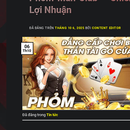
Lợi Nhuận
ĐÃ ĐĂNG TRÊN
THÁNG 10 6, 2025
BỞI
CONTENT EDITOR
06
Th10
Đã đăng trong
Tin tức