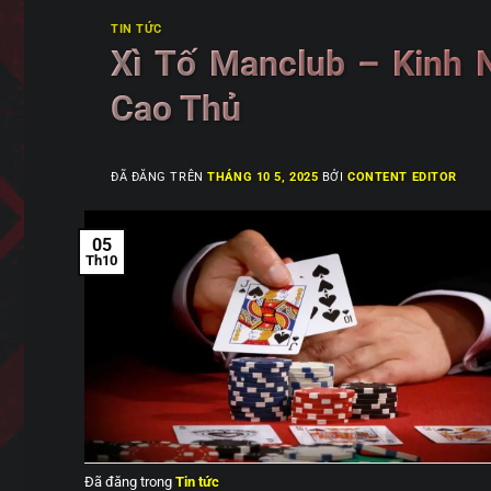
TIN TỨC
Xì Tố Manclub – Kinh 
Cao Thủ
ĐÃ ĐĂNG TRÊN
THÁNG 10 5, 2025
BỞI
CONTENT EDITOR
05
Th10
Đã đăng trong
Tin tức