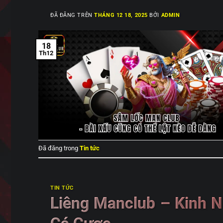
ĐÃ ĐĂNG TRÊN
THÁNG 12 18, 2025
BỞI
ADMIN
18
Th12
Đã đăng trong
Tin tức
TIN TỨC
Liêng Manclub – Kinh 