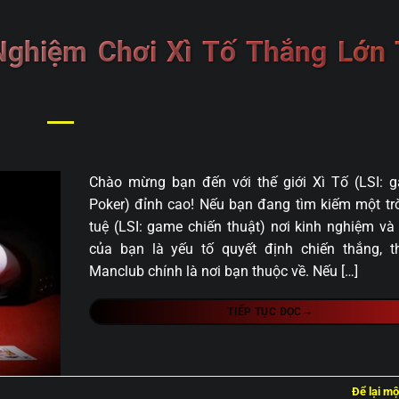
Nghiệm Chơi Xì Tố Thắng Lớn
Chào mừng bạn đến với thế giới Xì Tố (LSI: 
Poker) đỉnh cao! Nếu bạn đang tìm kiếm một trò 
tuệ (LSI: game chiến thuật) nơi kinh nghiệm và
của bạn là yếu tố quyết định chiến thắng, t
Manclub chính là nơi bạn thuộc về. Nếu […]
→
TIẾP TỤC ĐỌC
Để lại mộ