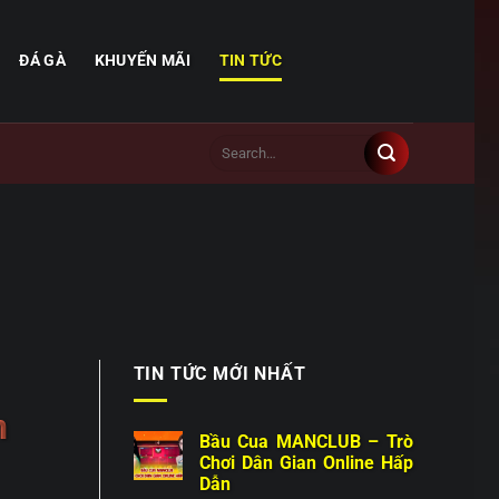
ĐÁ GÀ
KHUYẾN MÃI
TIN TỨC
TIN TỨC MỚI NHẤT
n
Bầu Cua MANCLUB – Trò
Chơi Dân Gian Online Hấp
Dẫn